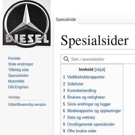
Spesialside
Spesialsider
Hopp
Hopp
Søk
Forside
til
til
i
Siste endringer
Innhold
Tilfeldig side
navigering
søk
spesialsider
Spesialsider
1
Vedlikeholdsrapporter
MotorWiki
2
Sidelister
Old Engines
3
Kontobehandling
4
Brukere og rettigheter
Verktøy
5
Siste endringer og logger
Utskriftsvennlig versjon
6
Medierapporter og opplastinger
7
Data og verktøy
8
Omdirigerende spesialsider
9
Ofte brukte sider