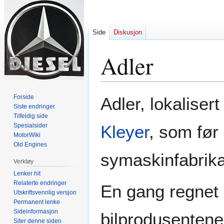
Side
Diskusjon
Adler
Hopp
Hopp
Forside
Adler, lokaliser
til
til
Siste endringer
Tilfeldig side
navigering
søk
Spesialsider
Kleyer
, som før
MotorWiki
Old Engines
symaskinfabrika
Verktøy
Lenker hit
Relaterte endringer
En gang regnet 
Utskriftsvennlig versjon
Permanent lenke
Sideinformasjon
bilprodusentene.
Siter denne siden