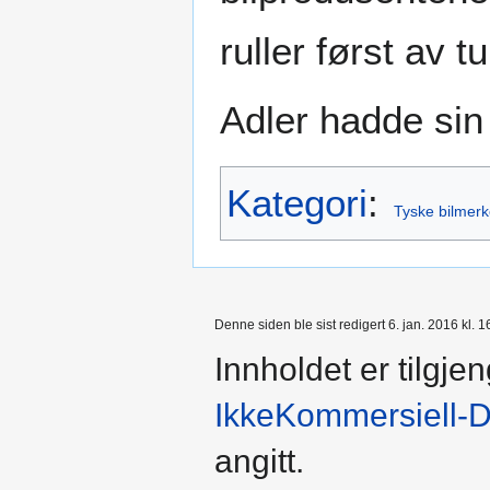
ruller først av 
Adler hadde sin 
Kategori
:
Tyske bilmerk
Denne siden ble sist redigert 6. jan. 2016 kl. 1
Innholdet er tilgje
IkkeKommersiell-
angitt.