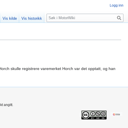
Logg inn
S
Vis kilde
Vis historikk
ø
k
rch skulle registrere varemerket Horch var det opptatt, og han
t angitt.