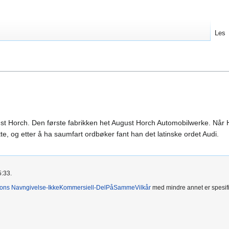
Les
t Horch. Den første fabrikken het August Horch Automobilwerke. Når Ho
tte, og etter å ha saumfart ordbøker fant han det latinske ordet Audi.
5:33.
ons Navngivelse-IkkeKommersiell-DelPåSammeVilkår
med mindre annet er spesifik