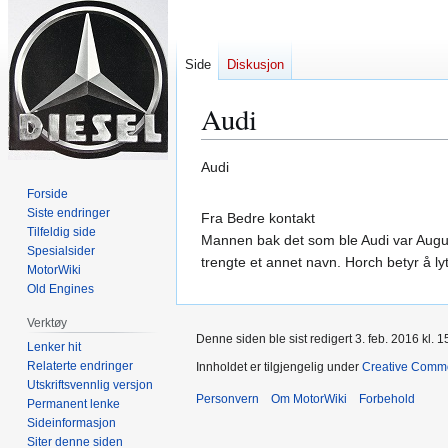
Side
Diskusjon
Audi
Hopp
Hopp
Audi
til
til
Forside
navigering
søk
Siste endringer
Fra Bedre kontakt
Tilfeldig side
Mannen bak det som ble Audi var Augus
Spesialsider
trengte et annet navn. Horch betyr å ly
MotorWiki
Old Engines
Verktøy
Denne siden ble sist redigert 3. feb. 2016 kl. 1
Lenker hit
Relaterte endringer
Innholdet er tilgjengelig under
Creative Comm
Utskriftsvennlig versjon
Personvern
Om MotorWiki
Forbehold
Permanent lenke
Sideinformasjon
Siter denne siden