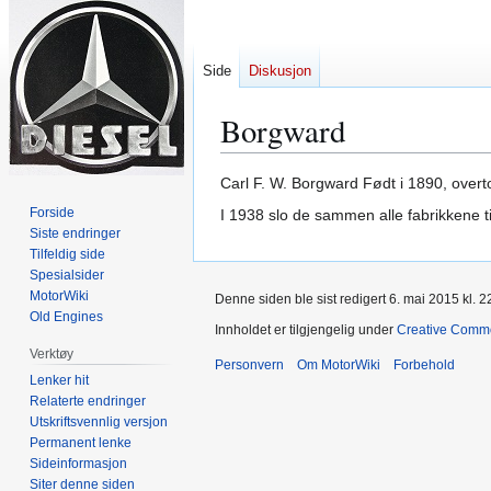
Side
Diskusjon
Borgward
Hopp
Hopp
Carl F. W. Borgward Født i 1890, over
til
til
Forside
I 1938 slo de sammen alle fabrikkene t
navigering
søk
Siste endringer
Tilfeldig side
Spesialsider
MotorWiki
Denne siden ble sist redigert 6. mai 2015 kl. 2
Old Engines
Innholdet er tilgjengelig under
Creative Comm
Verktøy
Personvern
Om MotorWiki
Forbehold
Lenker hit
Relaterte endringer
Utskriftsvennlig versjon
Permanent lenke
Sideinformasjon
Siter denne siden